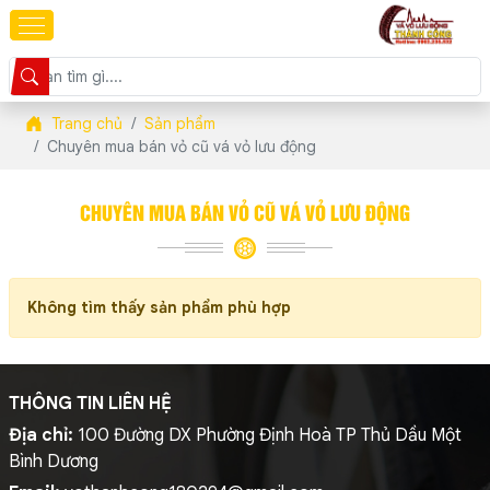
Trang chủ
Sản phẩm
Chuyên mua bán vỏ cũ vá vỏ lưu động
CHUYÊN MUA BÁN VỎ CŨ VÁ VỎ LƯU ĐỘNG
Không tìm thấy sản phẩm phù hợp
THÔNG TIN LIÊN HỆ
Địa chỉ:
100 Đường DX Phường Định Hoà TP Thủ Dầu Một
Bình Dương