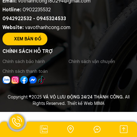
Email:
vothanhcong180294@gmail.com
Hotline:
0902235532
0942922532 - 0945324533
Website:
vavothanhcong.com
XEM BẢN ĐỒ
CHÍNH SÁCH HỖ TRỢ
Chính sách bảo hành
Chính sách vận chuyển
Chính sách thanh toán
Copyright ©2025
VÁ VỎ LƯU ĐỘNG 24/24 THÀNH CÔNG
. All
Rights Reserved.
Thiết kế Web MIMA