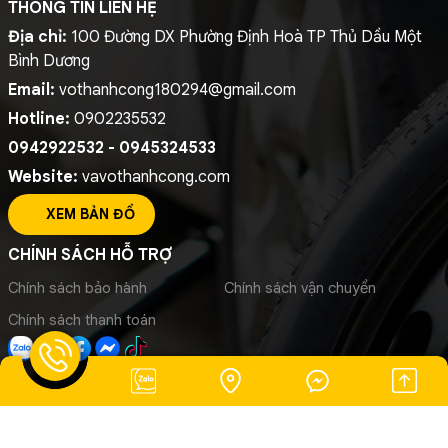
THÔNG TIN LIÊN HỆ
Địa chỉ:
100 Đường DX Phường Định Hoà TP Thủ Dầu Một
Bình Dương
Email:
vothanhcong180294@gmail.com
Hotline:
0902235532
0942922532 - 0945324533
Website:
vavothanhcong.com
XEM BẢN ĐỒ
CHÍNH SÁCH HỖ TRỢ
Chính sách bảo hành
Chính sách vận chuyển
Chính sách thanh toán
Copyright ©2025
VÁ VỎ LƯU ĐỘNG 24/24 THÀNH CÔNG
. All
Rights Reserved.
Thiết kế Web MIMA