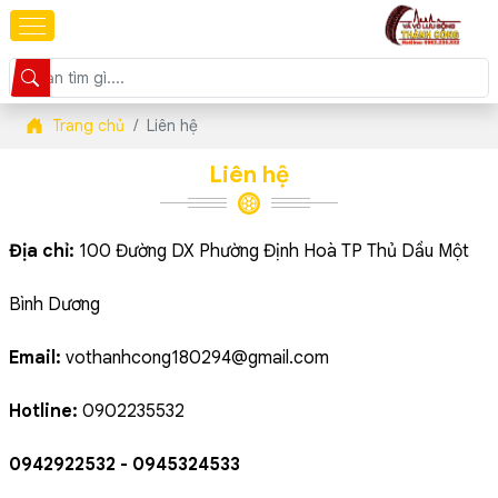
Trang chủ
Liên hệ
Liên hệ
Địa chỉ:
100 Đường DX Phường Định Hoà TP Thủ Dầu Một
Bình Dương
Email:
vothanhcong180294@gmail.com
Hotline:
0902235532
0942922532 - 0945324533