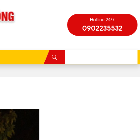
Hotline 24/7
0902235532