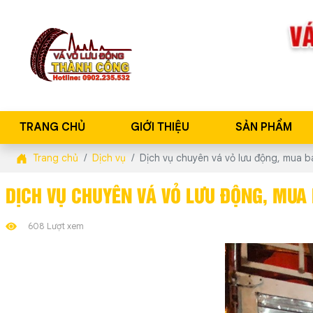
TRANG CHỦ
GIỚI THIỆU
SẢN PHẨM
Trang chủ
Dịch vụ
Dịch vụ chuyên vá vỏ lưu động, mua b
DỊCH VỤ CHUYÊN VÁ VỎ LƯU ĐỘNG, MUA
608 Lượt xem