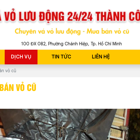
100 ĐX 082, Phường Chánh Hiệp, Tp. Hồ Chí Minh
DỊCH VỤ
TIN TỨC
LIÊN HỆ
án vỏ cũ
 BÁN VỎ CŨ