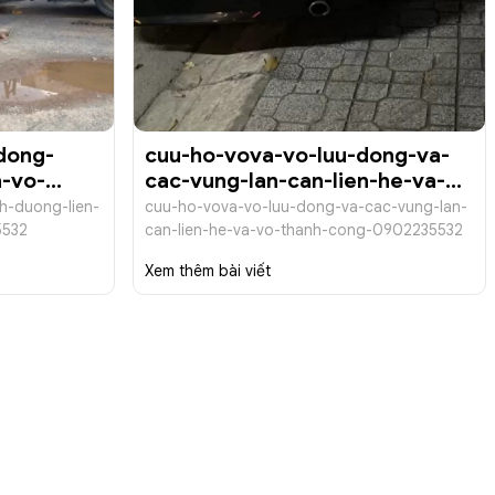
dong-
cuu-ho-vova-vo-luu-dong-va-
a-vo-
cac-vung-lan-can-lien-he-va-
532
vo-thanh-cong-0902235532
h-duong-lien-
cuu-ho-vova-vo-luu-dong-va-cac-vung-lan-
5532
can-lien-he-va-vo-thanh-cong-0902235532
Xem thêm bài viết