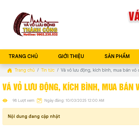
TRANG CHỦ
GIỚI THIỆU
SẢN PHẨM
Trang chủ
Tin tức
Vá vỏ lưu động, kích bình, mua bán vỏ
VÁ VỎ LƯU ĐỘNG, KÍCH BÌNH, MUA BÁN V
98 Lượt xem
Ngày đăng: 10/03/2025 12:00 AM
Nội dung đang cập nhật