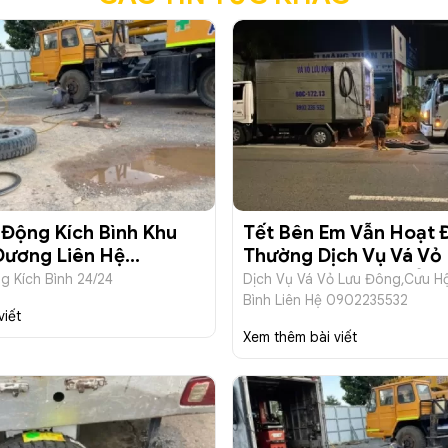
 Động Kích Bình Khu
Tết Bên Em Vẫn Hoạt 
Dương Liên Hệ
Thường Dịch Vụ Vá Vỏ
32
Đông,Cưu Hộ Vỏ,Lốp,K
g Kích Bình 24/24
Dịch Vụ Vá Vỏ Lưu Đông,Cưu Hộ
Bình Liên Hệ 0902235532
viết
Xem thêm bài viết