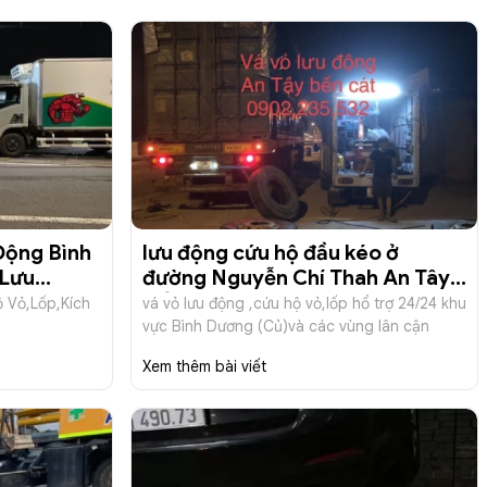
Động Bình
lưu động cứu hộ đầu kéo ở
 Lưu
đường Nguyễn Chí Thah An Tây
ích Bình
Bến Cát (Bình Dương Củ)
 Vỏ,Lốp,Kích
vá vỏ lưu động ,cứu hộ vỏ,lốp hổ trợ 24/24 khu
vực Bình Dương (Củ)và các vùng lân cận
Xem thêm bài viết