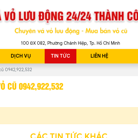
100 ĐX 082, Phường Chánh Hiệp, Tp. Hồ Chí Minh
DỊCH VỤ
TIN TỨC
LIÊN HỆ
 cũ 0942,922,532
Ỏ CŨ 0942,922,532
CÁC TIN TỨC KHÁC