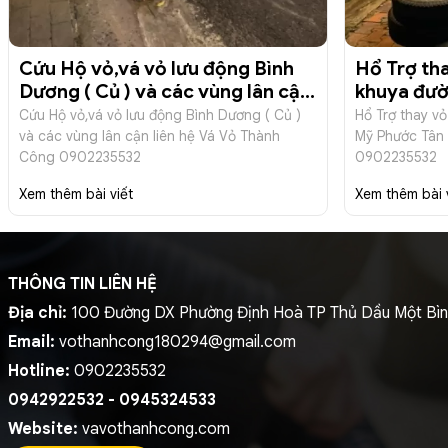
Cứu Hộ vỏ,vá vỏ lưu động Bình
Hổ Trợ th
Dương ( Củ ) và các vùng lân cận
khuya đường Mỹ Phước 
liên hệ Vá Vỏ Thành Công
chuyên vỏ
Cứu Hộ vỏ,vá vỏ lưu động Bình Dương ( Củ )
Hổ Trợ thay v
0902235532
09022355
và các vùng lân cận liên hệ Vá Vỏ Thành
Mỹ Phước Tân 
Công 0902235532
0902235532
Xem thêm bài viết
Xem thêm bài 
THÔNG TIN LIÊN HỆ
Địa chỉ:
100 Đường DX Phường Định Hoà TP Thủ Dầu Một Bì
Email:
vothanhcong180294@gmail.com
Hotline:
0902235532
0942922532 - 0945324533
Website:
vavothanhcong.com