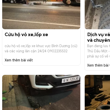
Cứu hộ vỏ xe,lốp xe
Dịch vụ vá
và chuyên
vỏ xe đã 
cứu hộ vỏ xe,lốp xe khuc vực Bình Dương (củ)
Bạn đang lưu 
09022355
và các vùng lân cận 24/24 0902235532
Thủ Dầu Một -
phải sự cố về 
Xem thêm bài viết
khiến bạn lo l
Xem thêm bài 
hoặc ở những
liên hệ ngay d
hỗ trợ nhanh 
Động Thành Cô
chuyên cung c
đây nhanh chó
24/24, sẵn sàn
xe của bạn.