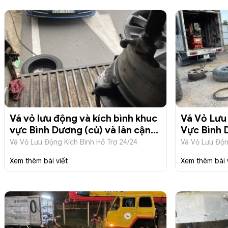
Vá vỏ lưu động và kích bình khuc
Vá Vỏ Lưu
vực Bình Dương (củ) và lân cận
Vực Bình 
liên hệ 0902235532
09022355
Vá Vỏ Lưu Động Kích Bình Hổ Trợ 24/24
Vá Vỏ Lưu Độn
Xem thêm bài viết
Xem thêm bài 