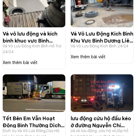
Vá vỏ lưu động và kích
Vá Vỏ Lưu Động Kích Bình
bình khuc vực Bình
Khu Vực Bình Dương Liên
Vá Vỏ Lưu Động Kích Bình Hổ Trợ
Vá Vỏ Lưu Động Kích Bình 24/24
Dương (củ) và lân cận
Hệ 0902235532
24/24
liên hệ 0902235532
Xem thêm bài viết
Xem thêm bài viết
Tết Bên Em Vẫn Hoạt
lưu động cứu hộ đầu kéo
Động Bình Thường Dịch
ở đường Nguyễn Chí
Dịch Vụ Vá Vỏ Lưu Đông,Cưu Hộ
vá vỏ lưu động ,cứu hộ vỏ,lốp hổ
Vụ Vá Vỏ Lưu Đông,Cưu
Thah An Tây Bến Cát