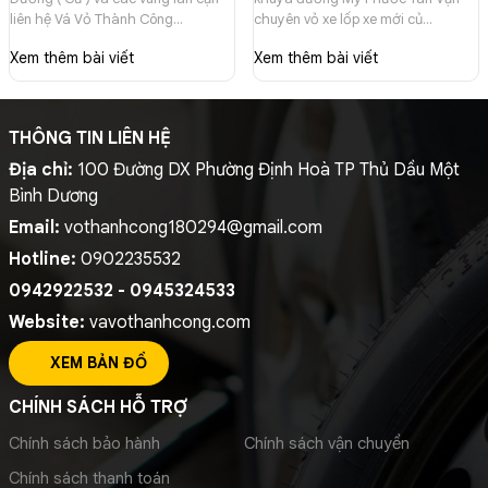
hệ Vá Vỏ Thành Công
chuyên vỏ xe lốp xe mới
liên hệ Vá Vỏ Thành Công
chuyên vỏ xe lốp xe mới củ
0902235532
củ 0902235532
0902235532
0902235532
Xem thêm bài viết
Xem thêm bài viết
THÔNG TIN LIÊN HỆ
Địa chỉ:
100 Đường DX Phường Định Hoà TP Thủ Dầu Một
Bình Dương
Email:
vothanhcong180294@gmail.com
Hotline:
0902235532
0942922532 - 0945324533
Website:
vavothanhcong.com
XEM BẢN ĐỒ
CHÍNH SÁCH HỖ TRỢ
Chính sách bảo hành
Chính sách vận chuyển
Chính sách thanh toán