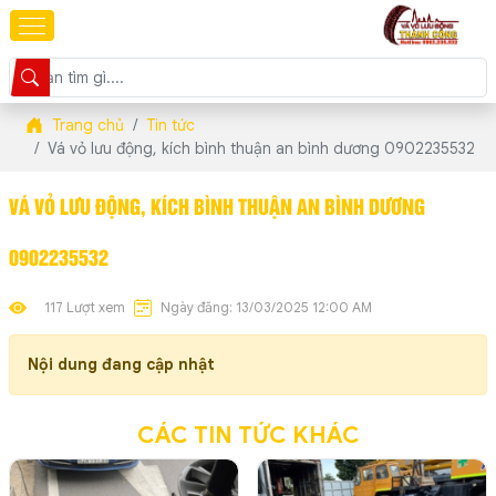
Trang chủ
Tin tức
Vá vỏ lưu động, kích bình thuận an bình dương 0902235532
VÁ VỎ LƯU ĐỘNG, KÍCH BÌNH THUẬN AN BÌNH DƯƠNG
0902235532
117 Lượt xem
Ngày đăng: 13/03/2025 12:00 AM
Nội dung đang cập nhật
CÁC TIN TỨC KHÁC