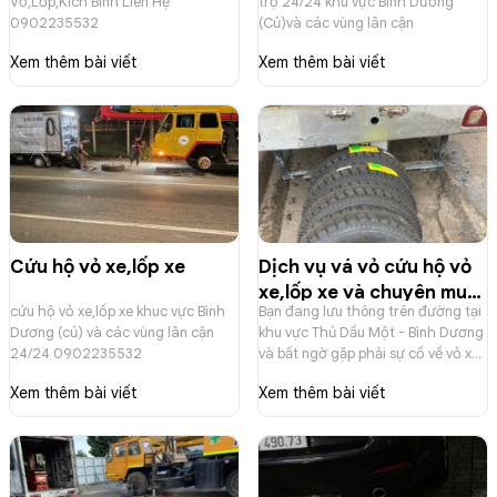
Vỏ,Lốp,Kích Bình Liên Hệ
trợ 24/24 khu vực Bình Dương
Hộ Vỏ,Lốp,Kích Bình
(Bình Dương Củ)
0902235532
(Củ)và các vùng lân cận
Xem thêm bài viết
Xem thêm bài viết
Cứu hộ vỏ xe,lốp xe
Dịch vụ vá vỏ cứu hộ vỏ
xe,lốp xe và chuyên mua
cứu hộ vỏ xe,lốp xe khuc vực Bình
Bạn đang lưu thông trên đường tại
bán vỏ xe mới và vỏ xe
Dương (củ) và các vùng lân cận
khu vực Thủ Dầu Một - Bình Dương
đã qua sử dụng
24/24 0902235532
và bất ngờ gặp phải sự cố về vỏ xe?
0902235532
Lốp xe bị thủng, xì hơi khiến bạn lo
Xem thêm bài viết
Xem thêm bài viết
lắng, đặc biệt là vào ban đêm hoặc
ở những khu vực vắng vẻ? Bạn
muốn liên hệ ngay dịch vụ vá vỏ xe
gần đây để được hỗ trợ nhanh
chóng? Hãy liên hệ Vá Vỏ Lưu