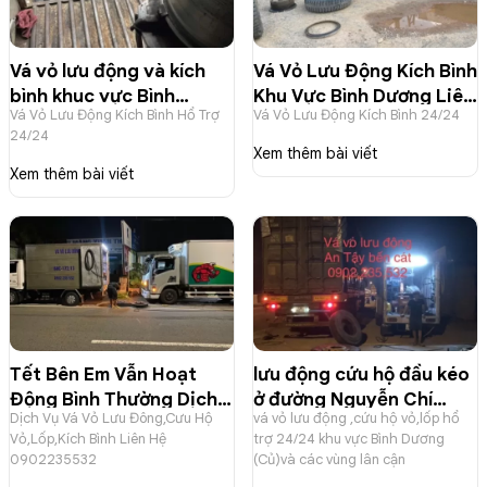
Vá vỏ lưu động và kích
Vá Vỏ Lưu Động Kích Bình
bình khuc vực Bình
Khu Vực Bình Dương Liên
Vá Vỏ Lưu Động Kích Bình Hổ Trợ
Vá Vỏ Lưu Động Kích Bình 24/24
Dương (củ) và lân cận
Hệ 0902235532
24/24
liên hệ 0902235532
Xem thêm bài viết
Xem thêm bài viết
Tết Bên Em Vẫn Hoạt
lưu động cứu hộ đầu kéo
Động Bình Thường Dịch
ở đường Nguyễn Chí
Dịch Vụ Vá Vỏ Lưu Đông,Cưu Hộ
vá vỏ lưu động ,cứu hộ vỏ,lốp hổ
Vụ Vá Vỏ Lưu Đông,Cưu
Thah An Tây Bến Cát
Vỏ,Lốp,Kích Bình Liên Hệ
trợ 24/24 khu vực Bình Dương
Hộ Vỏ,Lốp,Kích Bình
(Bình Dương Củ)
0902235532
(Củ)và các vùng lân cận