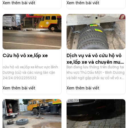
Xem thêm bài viết
Xem thêm bài viết
Cứu hộ vỏ xe,lốp xe
Dịch vụ vá vỏ cứu hộ vỏ
xe,lốp xe và chuyên mua
cứu hộ vỏ xe,lốp xe khuc vực Bình
Bạn đang lưu thông trên đường tại
bán vỏ xe mới và vỏ xe
Dương (củ) và các vùng lân cận
khu vực Thủ Dầu Một - Bình Dương
đã qua sử dụng
24/24 0902235532
và bất ngờ gặp phải sự cố về vỏ xe?
0902235532
Lốp xe bị thủng, xì hơi khiến bạn lo
Xem thêm bài viết
Xem thêm bài viết
lắng, đặc biệt là vào ban đêm hoặc
ở những khu vực vắng vẻ? Bạn
muốn liên hệ ngay dịch vụ vá vỏ xe
gần đây để được hỗ trợ nhanh
chóng? Hãy liên hệ Vá Vỏ Lưu
Động Thành Công! Chúng tôi là
đơn vị chuyên cung cấp dịch vụ vá
vỏ xe gần đây nhanh chóng,