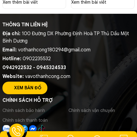
Xem thêm bài viết
Xem thêm bài viết
THÔNG TIN LIÊN HỆ
Địa chỉ:
100 Đường DX Phường Định Hoà TP Thủ Dầu Một
Bình Dương
Email:
vothanhcong180294@gmail.com
Hotline:
0902235532
0942922532 - 0945324533
Website:
vavothanhcong.com
XEM BẢN ĐỒ
CHÍNH SÁCH HỖ TRỢ
Chính sách bảo hành
Chính sách vận chuyển
Chính sách thanh toán