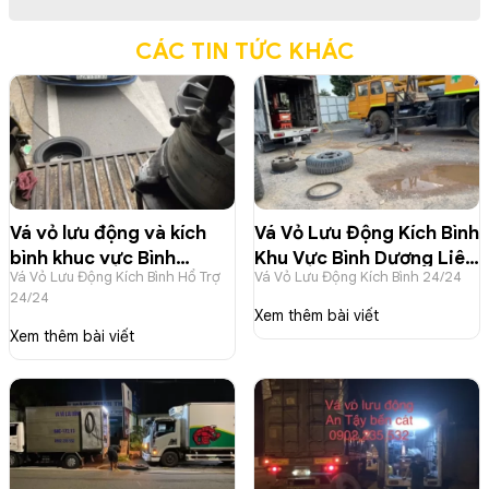
CÁC TIN TỨC KHÁC
Vá vỏ lưu động và kích
Vá Vỏ Lưu Động Kích Bình
bình khuc vực Bình
Khu Vực Bình Dương Liên
Vá Vỏ Lưu Động Kích Bình Hổ Trợ
Vá Vỏ Lưu Động Kích Bình 24/24
Dương (củ) và lân cận
Hệ 0902235532
24/24
liên hệ 0902235532
Xem thêm bài viết
Xem thêm bài viết