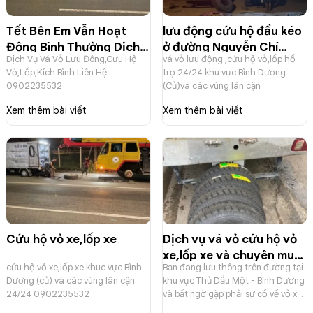
Tết Bên Em Vẫn Hoạt
lưu động cứu hộ đầu kéo
Động Bình Thường Dịch
ở đường Nguyễn Chí
Dịch Vụ Vá Vỏ Lưu Đông,Cưu Hộ
vá vỏ lưu động ,cứu hộ vỏ,lốp hổ
Vụ Vá Vỏ Lưu Đông,Cưu
Thah An Tây Bến Cát
Vỏ,Lốp,Kích Bình Liên Hệ
trợ 24/24 khu vực Bình Dương
Hộ Vỏ,Lốp,Kích Bình
(Bình Dương Củ)
0902235532
(Củ)và các vùng lân cận
Xem thêm bài viết
Xem thêm bài viết
Cứu hộ vỏ xe,lốp xe
Dịch vụ vá vỏ cứu hộ vỏ
xe,lốp xe và chuyên mua
cứu hộ vỏ xe,lốp xe khuc vực Bình
Bạn đang lưu thông trên đường tại
bán vỏ xe mới và vỏ xe
Dương (củ) và các vùng lân cận
khu vực Thủ Dầu Một - Bình Dương
đã qua sử dụng
24/24 0902235532
và bất ngờ gặp phải sự cố về vỏ xe?
0902235532
Lốp xe bị thủng, xì hơi khiến bạn lo