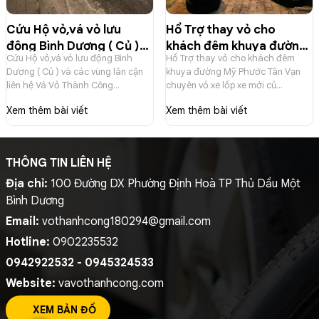
Cứu Hộ vỏ,vá vỏ lưu
Hổ Trợ thay vỏ cho
động Bình Dương ( Củ )
khách đêm khuya đường
Cứu Hộ vỏ,vá vỏ lưu động Bình
Hổ Trợ thay vỏ cho khách đêm
và các vùng lân cận liên
Mỹ Phước Tân Vạn
Dương ( Củ ) và các vùng lân cận
khuya đường Mỹ Phước Tân Vạn
hệ Vá Vỏ Thành Công
chuyên vỏ xe lốp xe mới
liên hệ Vá Vỏ Thành Công
chuyên vỏ xe lốp xe mới củ
0902235532
củ 0902235532
0902235532
0902235532
Xem thêm bài viết
Xem thêm bài viết
THÔNG TIN LIÊN HỆ
Địa chỉ:
100 Đường DX Phường Định Hoà TP Thủ Dầu Một
Bình Dương
Email:
vothanhcong180294@gmail.com
Hotline:
0902235532
0942922532 - 0945324533
Website:
vavothanhcong.com
XEM BẢN ĐỒ