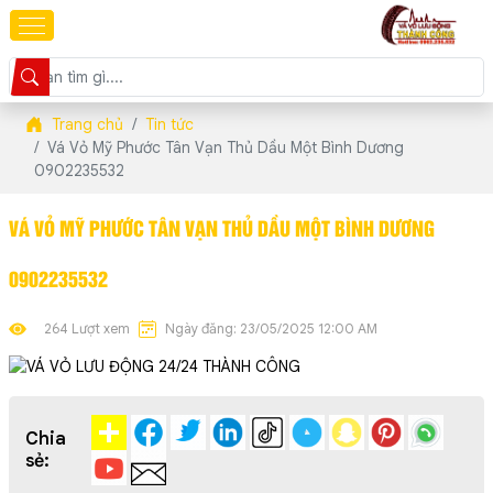
Trang chủ
Tin tức
Vá Vỏ Mỹ Phước Tân Vạn Thủ Dầu Một Bình Dương
0902235532
VÁ VỎ MỸ PHƯỚC TÂN VẠN THỦ DẦU MỘT BÌNH DƯƠNG
0902235532
264 Lượt xem
Ngày đăng: 23/05/2025 12:00 AM
Chia
sẻ: