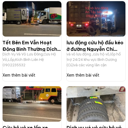
Tết Bên Em Vẫn Hoạt
lưu động cứu hộ đầu kéo
Động Bình Thường Dịch
ở đường Nguyễn Chí
Dịch Vụ Vá Vỏ Lưu Đông,Cưu Hộ
vá vỏ lưu động ,cứu hộ vỏ,lốp hổ
Vụ Vá Vỏ Lưu Đông,Cưu
Thah An Tây Bến Cát
Vỏ,Lốp,Kích Bình Liên Hệ
trợ 24/24 khu vực Bình Dương
Hộ Vỏ,Lốp,Kích Bình
(Bình Dương Củ)
0902235532
(Củ)và các vùng lân cận
Xem thêm bài viết
Xem thêm bài viết
Cứu hộ vỏ xe,lốp xe
Dịch vụ vá vỏ cứu hộ vỏ