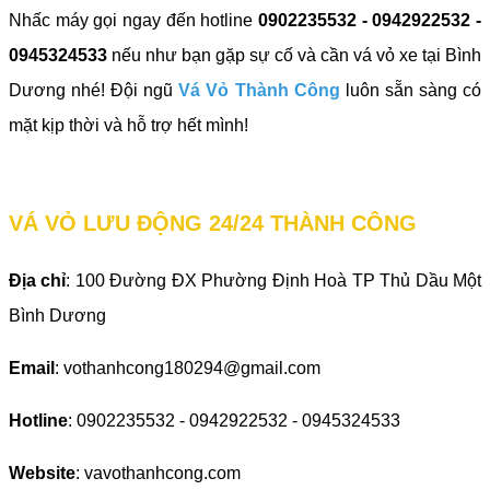
Nhấc máy gọi ngay đến hotline
0902235532 - 0942922532 -
0945324533
nếu như bạn gặp sự cố và cần vá vỏ xe tại Bình
Dương nhé! Đội ngũ
Vá Vỏ Thành Công
luôn sẵn sàng có
mặt kịp thời và hỗ trợ hết mình!
VÁ VỎ LƯU ĐỘNG 24/24 THÀNH CÔNG
Địa chỉ
: 100 Đường ĐX Phường Định Hoà TP Thủ Dầu Một
Bình Dương
Email
: vothanhcong180294@gmail.com
Hotline
: 0902235532 - 0942922532 - 0945324533
Website
: vavothanhcong.com