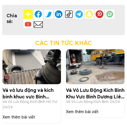
Chia
sẻ:
CÁC TIN TỨC KHÁC
Vá vỏ lưu động và kích
Vá Vỏ Lưu Động Kích Bình
bình khuc vực Bình
Khu Vực Bình Dương Liên
Vá Vỏ Lưu Động Kích Bình Hổ Trợ
Vá Vỏ Lưu Động Kích Bình 24/24
Dương (củ) và lân cận
Hệ 0902235532
24/24
liên hệ 0902235532
Xem thêm bài viết
Xem thêm bài viết