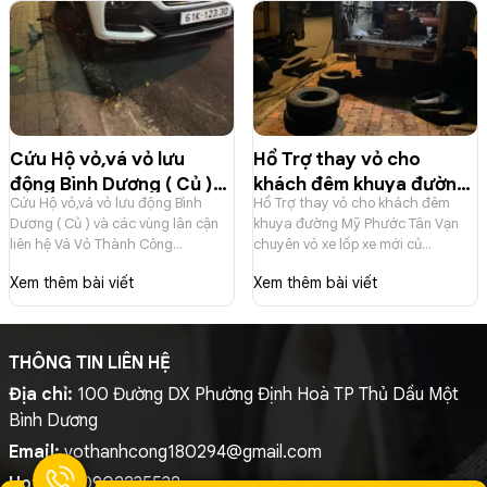
Cứu Hộ vỏ,vá vỏ lưu
Hổ Trợ thay vỏ cho
động Bình Dương ( Củ )
khách đêm khuya đường
Cứu Hộ vỏ,vá vỏ lưu động Bình
Hổ Trợ thay vỏ cho khách đêm
và các vùng lân cận liên
Mỹ Phước Tân Vạn
Dương ( Củ ) và các vùng lân cận
khuya đường Mỹ Phước Tân Vạn
hệ Vá Vỏ Thành Công
chuyên vỏ xe lốp xe mới
liên hệ Vá Vỏ Thành Công
chuyên vỏ xe lốp xe mới củ
0902235532
củ 0902235532
0902235532
0902235532
Xem thêm bài viết
Xem thêm bài viết
THÔNG TIN LIÊN HỆ
Địa chỉ:
100 Đường DX Phường Định Hoà TP Thủ Dầu Một
Bình Dương
Email:
vothanhcong180294@gmail.com
Hotline:
0902235532