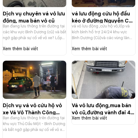
Dịch vụ chuyên vá vỏ lưu
vá lưu động cứu hộ đầu
động, mua bán vỏ cũ
kéo ở đường Nguyễn Chí
Bạn đang lưu thông trên đường tại
vá vỏ lưu động ,cứu hộ vỏ,lốp và
Thah An Tây Bến Cát
các khu vực Bình Dương (cũ) và bất
kích bình hổ trợ 24/24 khu vực
(Bình Dương Củ)
ngờ gặp phải sự cố về vỏ xe? Lốp
Bình Dương (Củ)và các vùng lân
xe bị thủng, xì hơi khiến bạn lo lắng,
cận
Xem thêm bài viết
Xem thêm bài viết
đặc biệt là vào ban đêm hoặc ở
những khu vực vắng vẻ? Bạn muốn
tìm kiếm dịch vụ vá vỏ, hãy gọi
ngay Vá Vỏ Thành Công hổ trợ
24/7
Dịch vụ vá vỏ cứu hộ vỏ
Vá vỏ lưu động,mua bán
xe Vá Vỏ Thành Công
vỏ cũ,đường vành đai 4
Bạn đang lưu thông trên đường tại
Xem thêm bài viết
0902235532
Mỹ Phước 0942922532
khu vực Thủ Dầu Một - Bình Dương
và bất ngờ gặp phải sự cố về vỏ xe?
Lốp xe bị thủng, xì hơi khiến bạn lo